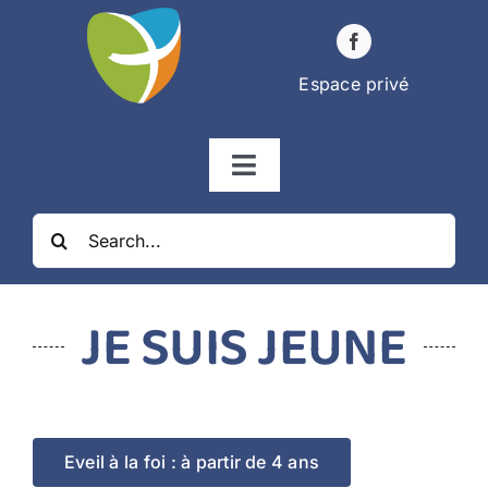
Passer
au
contenu
Espace privé
Navigation
à
Rechercher:
bascule
ÉGLISES
JE SUIS JEUNE
ÉTAPES DE LA VIE
VIE PAROISSIALE
Eveil à la foi : à partir de 4 ans