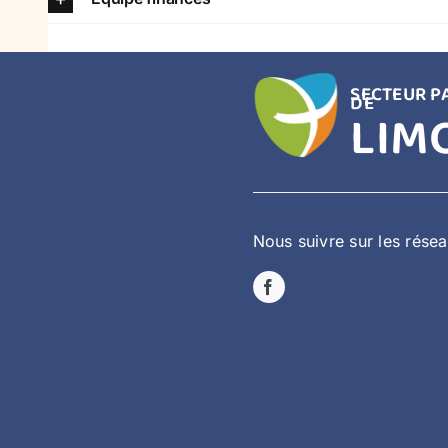
SECTEUR P
DE
LIM
Nous suivre sur les rése