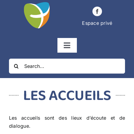
Passer
au
contenu
Espace privé
Navigation
à
Rechercher:
bascule
ÉGLISES
LES ACCUEILS
ÉTAPES DE LA VIE
Les accueils sont des lieux d’écoute et de
VIE PAROISSIALE
dialogue.