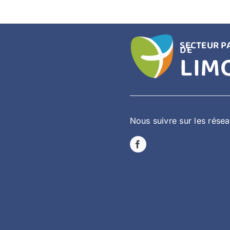
SECTEUR P
DE
LIM
Nous suivre sur les rése